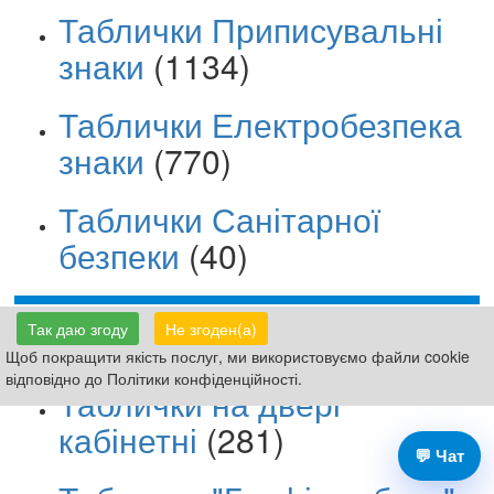
Таблички Приписувальні
знаки
(1134)
Таблички Електробезпека
знаки
(770)
Таблички Санітарної
безпеки
(40)
Так даю згоду
Не згоден(а)
Вивіски фасадні
(105)
Щоб покращити якість послуг, ми використовуємо файли cookie
відповідно до Політики конфіденційності.
Таблички на двері
кабінетні
(281)
💬 Чат