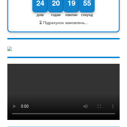
24
20
19
54
днів
годин
хвилин
секунд
⏳ Підрахунок замовлень...