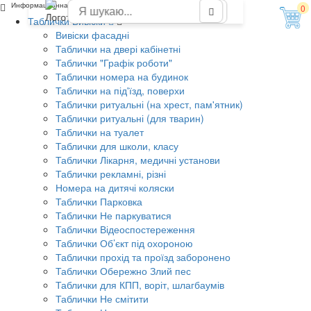
Информационная табличка "Зам директора"
0
Таблички Вивіски
Вивіски фасадні
Таблички на двері кабінетні
Таблички "Графік роботи"
Таблички номера на будинок
Таблички на під'їзд, поверхи
Таблички ритуальні (на хрест, пам'ятник)
Таблички ритуальні (для тварин)
Таблички на туалет
Таблички для школи, класу
Таблички Лікарня, медичні установи
Таблички рекламні, різні
Номера на дитячі коляски
Таблички Парковка
Таблички Не паркуватися
Таблички Відеоспостереження
Таблички Об’єкт під охороною
Таблички прохід та проїзд заборонено
Таблички Обережно Злий пес
Таблички для КПП, воріт, шлагбаумів
Таблички Не смітити