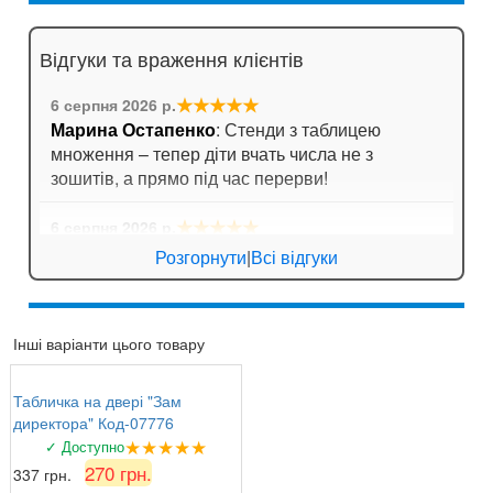
Відгуки та враження клієнтів
★★★★★
6 серпня 2026 р.
Марина Остапенко
: Стенди з таблицею
множення – тепер діти вчать числа не з
зошитів, а прямо під час перерви!
★★★★★
6 серпня 2026 р.
Катерина Біла
: Порадувала швидка доставка.
Розгорнути
|
Всі відгуки
Замовляли кишені для стендів, все чітко,
тримають аркуші надійно.
Інші варіанти цього товару
★★★★★
5 серпня 2026 р.
Сергій
: Ціна та якість супер!
Табличка на двері "Зам
директора" Код-07776
★★★★★
✓ Доступно
270 грн.
337 грн.