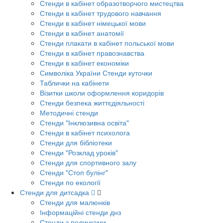
Стенди в кабінет образотворчого мистецтва
Стенди в кабінет трудового навчання
Стенди в кабінет німецької мови
Стенди в кабінет анатомії
Стенди плакати в кабінет польської мови
Стенди в кабінет правознавства
Стенди в кабінет економіки
Символіка України Стенди куточки
Таблички на кабінети
Візитки школи оформлення коридорів
Стенди безпека життєдіяльності
Методичні стенди
Стенди "Інклюзивна освіта"
Стенди в кабінет психолога
Стенди для бібліотеки
Стенди "Розклад уроків"
Стенди для спортивного залу
Стенди "Стоп булінг"
Стенди по екології
Стенди для дитсадка
Стенди для малюнків
Інформаційні стенди днз
Стенди з поличками