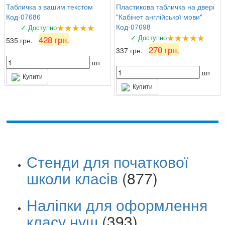
Табличка з вашим текстом
Пластикова табличка на двері
Код-07686
"Кабінет англійської мови"
★★★★★
Код-07698
✓ Доступно
★★★★★
✓ Доступно
428 грн.
535 грн.
270 грн.
337 грн.
шт
шт
Купити
Купити
Стенди для початкової
школи класів
(877)
Наліпки для оформлення
класу нуш
(393)