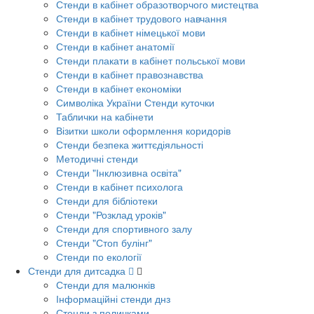
Стенди в кабінет образотворчого мистецтва
Стенди в кабінет трудового навчання
Стенди в кабінет німецької мови
Стенди в кабінет анатомії
Стенди плакати в кабінет польської мови
Стенди в кабінет правознавства
Стенди в кабінет економіки
Символіка України Стенди куточки
Таблички на кабінети
Візитки школи оформлення коридорів
Стенди безпека життєдіяльності
Методичні стенди
Стенди "Інклюзивна освіта"
Стенди в кабінет психолога
Стенди для бібліотеки
Стенди "Розклад уроків"
Стенди для спортивного залу
Стенди "Стоп булінг"
Стенди по екології
Стенди для дитсадка
Стенди для малюнків
Інформаційні стенди днз
Стенди з поличками