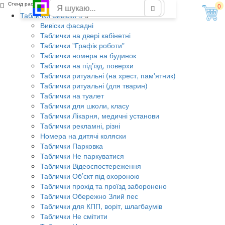
Стенд расписание уроков для школы
0
Таблички Вивіски
Вивіски фасадні
Таблички на двері кабінетні
Таблички "Графік роботи"
Таблички номера на будинок
Таблички на під'їзд, поверхи
Таблички ритуальні (на хрест, пам'ятник)
Таблички ритуальні (для тварин)
Таблички на туалет
Таблички для школи, класу
Таблички Лікарня, медичні установи
Таблички рекламні, різні
Номера на дитячі коляски
Таблички Парковка
Таблички Не паркуватися
Таблички Відеоспостереження
Таблички Об’єкт під охороною
Таблички прохід та проїзд заборонено
Таблички Обережно Злий пес
Таблички для КПП, воріт, шлагбаумів
Таблички Не смітити