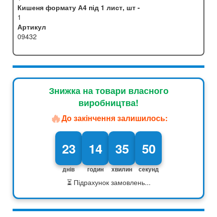
Кишеня формату А4 під 1 лист, шт -
1
Артикул
09432
Знижка на товари власного
виробництва!
🔥
До закінчення залишилось:
23
14
35
49
днів
годин
хвилин
секунд
⏳ Підрахунок замовлень...