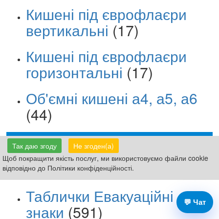
Кишені під єврофлаєри
вертикальні
(17)
Кишені під єврофлаєри
горизонтальні
(17)
Об'ємні кишені а4, а5, а6
(44)
Так даю згоду
Не згоден(а)
Таблички місце для
Щоб покращити якість послуг, ми використовуємо файли cookie
укриття
(92)
відповідно до Політики конфіденційності.
Таблички Евакуаційні
💬 Чат
знаки
(591)