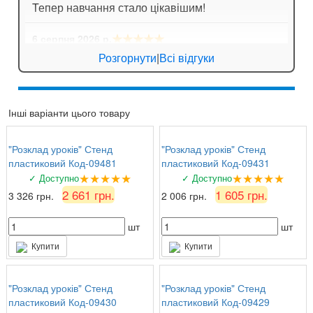
Тепер навчання стало цікавішим!
★★★★★
6 серпня 2026 р.
Ігор Лозовий
: Стенди для спортивної зали
Розгорнути
|
Всі відгуки
яскраві, мотивують дітей займатися спортом!
★★★★★
5 серпня 2026 р.
Інші варіанти цього товару
Зоя Кузьмина
: Потішило, що можна замовити
табличку за індивідуальним ескізом!
"Розклад уроків" Стенд
"Розклад уроків" Стенд
пластиковий Код-09481
пластиковий Код-09431
★★★★★
★★★★★
✓ Доступно
✓ Доступно
2 661 грн.
1 605 грн.
3 326 грн.
2 006 грн.
шт
шт
Купити
Купити
"Розклад уроків" Стенд
"Розклад уроків" Стенд
пластиковий Код-09430
пластиковий Код-09429