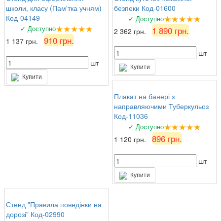
школи, класу (Пам'тка учням)
безпеки Код-01600
★★★★★
Код-04149
✓ Доступно
★★★★★
✓ Доступно
1 890 грн.
2 362 грн.
910 грн.
1 137 грн.
шт
шт
Купити
Купити
Плакат на банері з
направляючими Туберкульоз
Код-11036
★★★★★
✓ Доступно
896 грн.
1 120 грн.
шт
Купити
Стенд "Правила поведінки на
дорозі" Код-02990