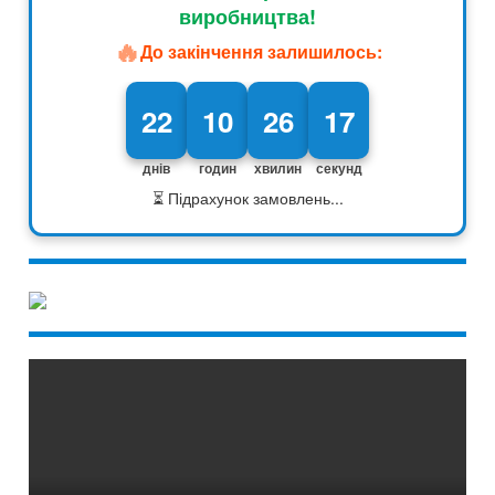
виробництва!
🔥
До закінчення залишилось:
22
10
26
16
днів
годин
хвилин
секунд
⏳ Підрахунок замовлень...