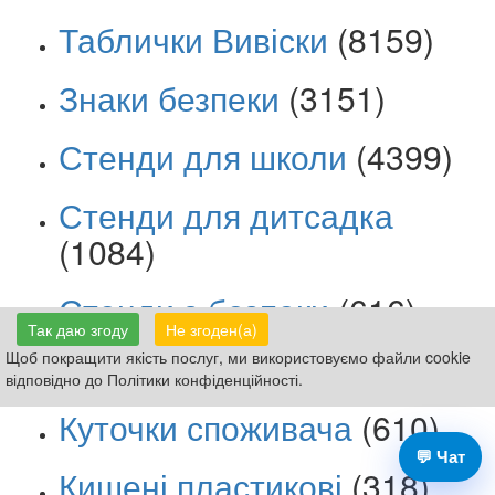
Таблички Вивіски
(8159)
Знаки безпеки
(3151)
Стенди для школи
(4399)
Стенди для дитсадка
(1084)
Стенди з безпеки
(616)
Так даю згоду
Не згоден(а)
Інфо-стенди
(661)
Щоб покращити якість послуг, ми використовуємо файли cookie
відповідно до Політики конфіденційності.
Куточки споживача
(610)
💬 Чат
Кишені пластикові
(318)