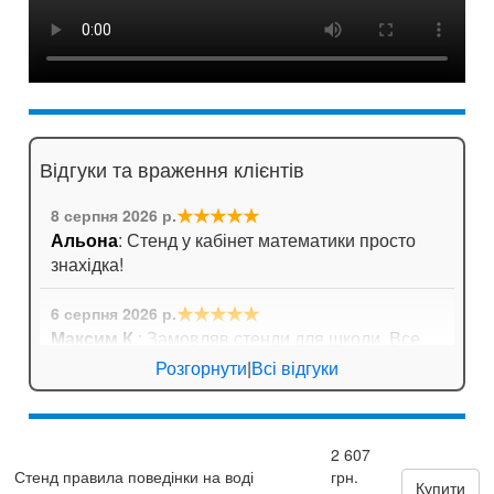
Відгуки та враження клієнтів
★★★★★
8 серпня 2026 р.
Альона
: Стенд у кабінет математики просто
знахідка!
★★★★★
6 серпня 2026 р.
Максим К.
: Замовляв стенди для школи. Все
приїхало дуже оперативно, навіть не довелося
Розгорнути
|
Всі відгуки
довго чекати!
★★★★★
6 серпня 2026 р.
2 607
Андрій Павлович
: Довго шукали плакати з
Стенд правила поведінки на воді
грн.
формулами для кабінету математики. Тут
Купити