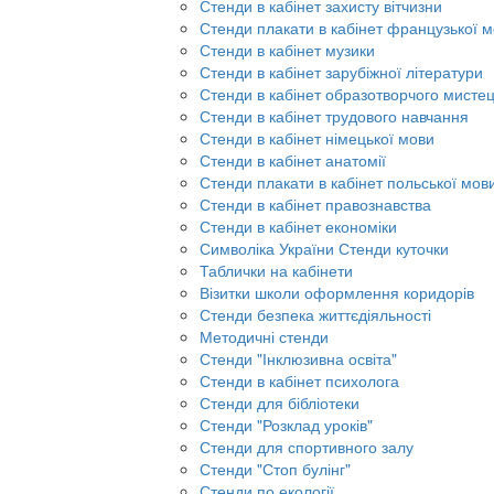
Стенди в кабінет захисту вітчизни
Стенди плакати в кабінет французької 
Стенди в кабінет музики
Стенди в кабінет зарубіжної літератури
Стенди в кабінет образотворчого мисте
Стенди в кабінет трудового навчання
Стенди в кабінет німецької мови
Стенди в кабінет анатомії
Стенди плакати в кабінет польської мов
Стенди в кабінет правознавства
Стенди в кабінет економіки
Символіка України Стенди куточки
Таблички на кабінети
Візитки школи оформлення коридорів
Стенди безпека життєдіяльності
Методичні стенди
Стенди "Інклюзивна освіта"
Стенди в кабінет психолога
Стенди для бібліотеки
Стенди "Розклад уроків"
Стенди для спортивного залу
Стенди "Стоп булінг"
Стенди по екології