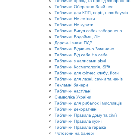
Таблички прохід та проїзд заборонено
Таблички Обережно Злий пес
Таблички для КПП, воріт, шлагбаумів
Таблички Не смітити
Таблички Не курити
Таблички Вигул собак заборонено
Таблички Водойми, Ліс
Дорожні знаки ПДР
Таблички Відчинено Зачинено
Таблички Від себе На себе
Таблички з написами різні
Таблички Косметологія, SPA
Таблички для фітнес клубу, йоги
Таблички для лазні, сауни та чанів
Рекламні банери
Таблички настільні
Символіка України
Таблички для рибалок і мисливців
Таблички декоративні
Таблички Правила дому та сім’ї
Таблички Правила кухні
Таблички Правила гаража
Фотозони на банері