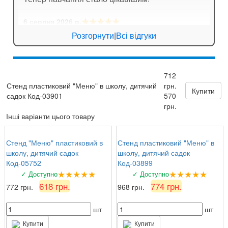
★★★★★
6 серпня 2026 р.
Ігор Лозовий
: Стенди для спортивної зали
Розгорнути
|
Всі відгуки
яскраві, мотивують дітей займатися спортом!
★★★★★
5 серпня 2026 р.
712
Зоя Кузьмина
: Потішило, що можна замовити
Стенд пластиковий "Меню" в школу, дитячий
грн.
табличку за індивідуальним ескізом!
Купити
садок Код-03901
570
грн.
Інші варіанти цього товару
Стенд "Меню" пластиковий в
Стенд пластиковий "Меню" в
школу, дитячий садок
школу, дитячий садок
Код-05752
Код-03899
★★★★★
★★★★★
✓ Доступно
✓ Доступно
618 грн.
774 грн.
772 грн.
968 грн.
шт
шт
Купити
Купити