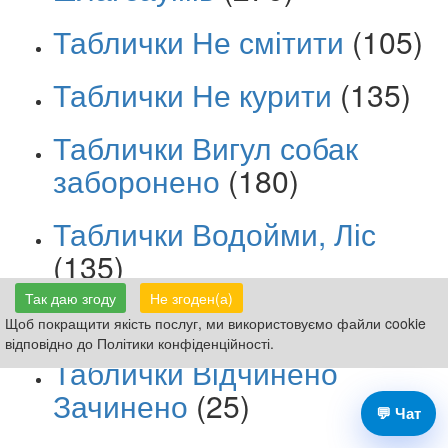
Таблички Не смітити
(105)
Таблички Не курити
(135)
Таблички Вигул собак
заборонено
(180)
Таблички Водойми, Ліс
(135)
Так даю згоду
Не згоден(а)
Дорожні знаки ПДР
(44)
Щоб покращити якість послуг, ми використовуємо файли cookie
відповідно до Політики конфіденційності.
Таблички Відчинено
Зачинено
(25)
💬 Чат