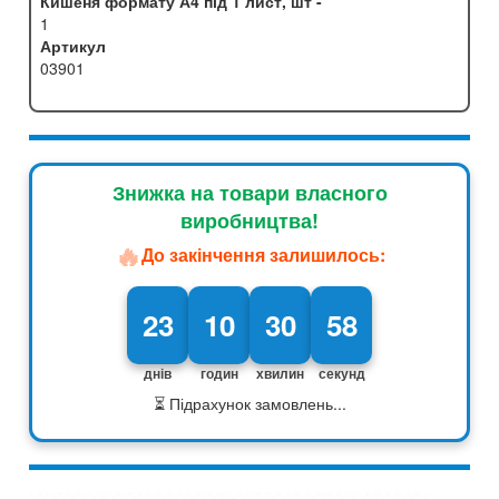
Кишеня формату А4 під 1 лист, шт -
1
Артикул
03901
Знижка на товари власного
виробництва!
🔥
До закінчення залишилось:
23
10
30
57
днів
годин
хвилин
секунд
⏳ Підрахунок замовлень...