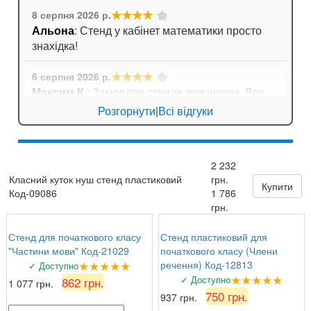
★★★★
☆
8 серпня 2026 р.
Альона
: Стенд у кабінет математики просто
знахідка!
★★★★
☆
6 серпня 2026 р.
Максим К.
: Замовляв стенди для школи. Все
приїхало дуже оперативно, навіть не довелося
Розгорнути
|
Всі відгуки
довго чекати!
★★★★★
6 серпня 2026 р.
2 232
Андрій Павлович
: Довго шукали плакати з
Класний куток нуш стенд пластиковий
грн.
формулами для кабінету математики. Тут
Купити
Код-09086
1 786
знайшли ідеальний варіант!
грн.
Стенд для початкового класу
Стенд пластиковий для
"Частини мови" Код-21029
початкового класу (Члени
★★★★★
речення) Код-12813
✓ Доступно
★★★★★
✓ Доступно
862 грн.
1 077 грн.
750 грн.
937 грн.