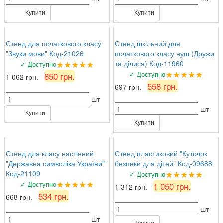
Купити
Купити
Стенд для початкового класу
Стенд шкільний для
"Звуки мови" Код-21026
початкового класу нуш (Дружи
★★★★★
та ділися) Код-11960
✓ Доступно
★★★★★
✓ Доступно
850 грн.
1 062 грн.
558 грн.
697 грн.
шт
шт
Купити
Купити
Стенд для класу настінний
Стенд пластиковий "Куточок
"Державна символіка України"
безпеки для дітей" Код-09688
★★★★★
Код-21109
✓ Доступно
★★★★★
✓ Доступно
1 050 грн.
1 312 грн.
534 грн.
668 грн.
шт
шт
Купити