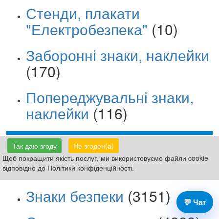
Стенди, плакати
"Електробезпека"
(10)
Заборонні знаки, наклейки
(170)
Попереджувальні знаки,
наклейки
(116)
Так даю згоду
Не згоден(а)
Щоб покращити якість послуг, ми використовуємо файли cookie
Таблички Вивіски
(8159)
відповідно до Політики конфіденційності.
Знаки безпеки
(3151)
💬 Чат