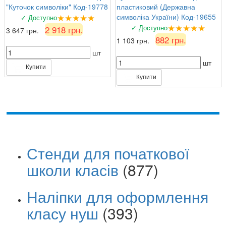
"Куточок символіки" Код-19778
пластиковий (Державна
★★★★★
символіка України) Код-19655
✓ Доступно
★★★★★
✓ Доступно
2 918 грн.
3 647 грн.
882 грн.
1 103 грн.
шт
шт
Купити
Купити
Стенди для початкової
школи класів
(877)
Наліпки для оформлення
класу нуш
(393)