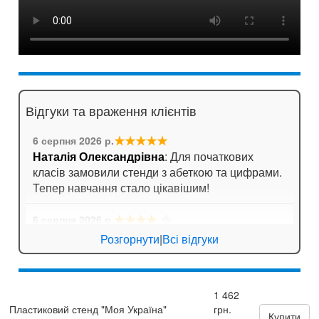
Відгуки та враження клієнтів
★★★★★
6 серпня 2026 р.
Наталія Олександрівна
: Для початкових
класів замовили стенди з абеткою та цифрами.
Тепер навчання стало цікавішим!
★★★★
☆
6 серпня 2026 р.
Ігор Лозовий
: Стенди для спортивної зали
Розгорнути
|
Всі відгуки
яскраві, мотивують дітей займатися спортом!
★★★★
☆
5 серпня 2026 р.
1 462
Зоя Кузьмина
: Потішило, що можна замовити
Пластиковий стенд "Моя Україна"
грн.
табличку за індивідуальним ескізом!
Купити