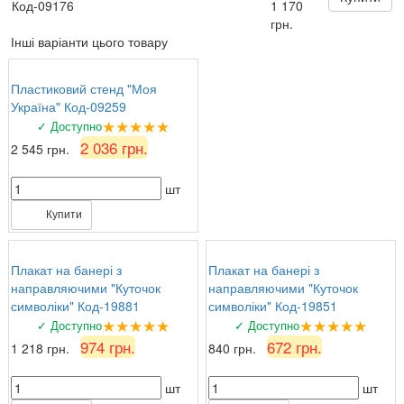
Код-09176
1 170
грн.
Інші варіанти цього товару
Пластиковий стенд "Моя
Україна" Код-09259
★★★★★
✓ Доступно
2 036 грн.
2 545 грн.
шт
Купити
Плакат на банері з
Плакат на банері з
направляючими "Куточок
направляючими "Куточок
символіки" Код-19881
символіки" Код-19851
★★★★★
★★★★★
✓ Доступно
✓ Доступно
974 грн.
672 грн.
1 218 грн.
840 грн.
шт
шт