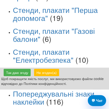
Стенди, плакати "Перша
допомога"
(19)
Стенди, плакати "Газові
балони"
(6)
Стенди, плакати
"Електробезпека"
(10)
Заборонні знаки, наклейки
Так даю згоду
Не згоден(а)
(170)
Щоб покращити якість послуг, ми використовуємо файли cookie
відповідно до Політики конфіденційності.
Попереджувальні знаки,
наклейки
(116)
💬 Чат