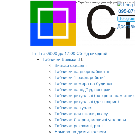
Код-19706 Державна символіка України стенди для оформлення школи
095-871
Telegra
Достав
Пн-Пт з 09:00 до 17:00 Сб-Нд вихідний
Таблички Вивіски
Вивіски фасадні
Таблички на двері кабінетні
Таблички "Графік роботи"
Таблички номера на будинок
Таблички на під'їзд, поверхи
Таблички ритуальні (на хрест, пам'ятник
Таблички ритуальні (для тварин)
Таблички на туалет
Таблички для школи, класу
Таблички Лікарня, медичні установи
Таблички рекламні, різні
Номера на дитячі коляски