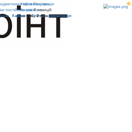
юджетними організаціями
Увійти
Реєстрація
0
ки постійним клієнтам
Кошик
0 позицій
ошик
Кабінет
на суму
Статус замовлення
0 грн.