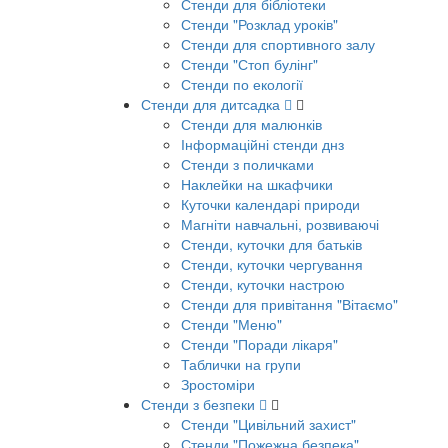
Стенди для бібліотеки
Стенди "Розклад уроків"
Стенди для спортивного залу
Стенди "Стоп булінг"
Стенди по екології
Стенди для дитсадка
Стенди для малюнків
Інформаційні стенди днз
Стенди з поличками
Наклейки на шкафчики
Куточки календарі природи
Магніти навчальні, розвиваючі
Стенди, куточки для батьків
Стенди, куточки чергування
Стенди, куточки настрою
Стенди для привітання "Вітаємо"
Стенди "Меню"
Стенди "Поради лікаря"
Таблички на групи
Зростоміри
Стенди з безпеки
Стенди "Цивільний захист"
Стенди "Пожежна безпека"