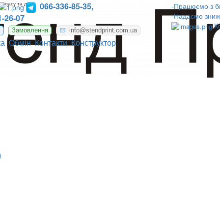
 класу та днз
066-336-85-35,
-Працюємо з б
-Надаємо зниж
-26-07
К
m
Замовлення
info@stendprint.com.ua
ка
Обмін
Контакти
Конструктор
)