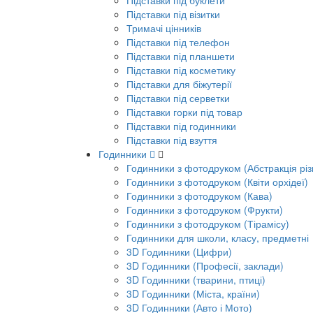
Підставки під буклети
Підставки під візитки
Тримачі цінників
Підставки під телефон
Підставки під планшети
Підставки під косметику
Підставки для біжутерії
Підставки під серветки
Підставки горки під товар
Підставки під годинники
Підставки під взуття
Годинники
Годинники з фотодруком (Абстракція різ
Годинники з фотодруком (Квіти орхідеї)
Годинники з фотодруком (Кава)
Годинники з фотодруком (Фрукти)
Годинники з фотодруком (Тірамісу)
Годинники для школи, класу, предметні
3D Годинники (Цифри)
3D Годинники (Професії, заклади)
3D Годинники (тварини, птиці)
3D Годинники (Міста, країни)
3D Годинники (Авто і Мото)