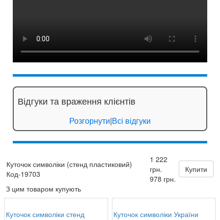
Відгуки та враження клієнтів
Розгорнути
|
Всі відгуки
1 222
Куточок символіки (стенд пластиковий)
грн.
Купити
Код-19703
978 грн.
З цим товаром купують
Куточок символіки стенд
Куточок символіки України