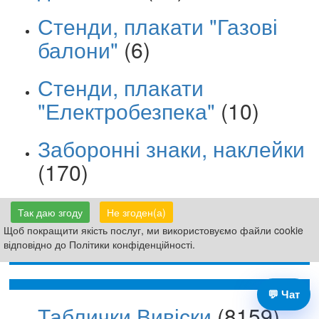
Стенди, плакати "Газові
балони"
(6)
Стенди, плакати
"Електробезпека"
(10)
Заборонні знаки, наклейки
(170)
Попереджувальні знаки,
Так даю згоду
Не згоден(а)
наклейки
(116)
Щоб покращити якість послуг, ми використовуємо файли cookie
відповідно до Політики конфіденційності.
💬 Чат
Таблички Вивіски
(8159)