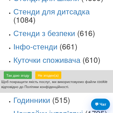
Стенди для дитсадка
(1084)
Стенди з безпеки
(616)
Інфо-стенди
(661)
Куточки споживача
(610)
Кишені пластикові
(318)
Так даю згоду
Не згоден(а)
Щоб покращити якість послуг, ми використовуємо файли cookie
Цінники Буклетиці
(358)
відповідно до Політики конфіденційності.
Годинники
(515)
💬 Чат