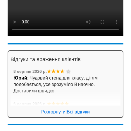
Відгуки та враження клієнтів
★★★★
☆
8 серпня 2026 р.
Юрий
: Чудовий стенд для класу, дітям
подобається, усе зрозуміло й наочно.
Доставили швидко.
★★★★★
6 серпня 2026 р.
Анна
: Стенд для кабінету хімії дуже яскравий,
Розгорнути
|
Всі відгуки
вчителі задоволені!
★★★★★
6 серпня 2026 р.