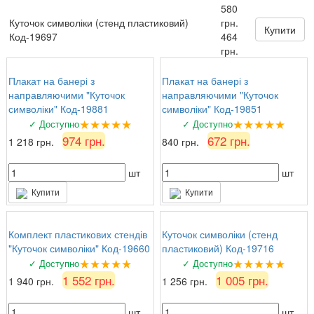
580
Валентина Петрівна, директор
: Замовляли
Куточок символіки (стенд пластиковий)
грн.
комплект стендів з техніки безпеки. Все на
Купити
Код-19697
464
найвищому рівні, вчителі та учні задоволені!
грн.
Плакат на банері з
Плакат на банері з
направляючими "Куточок
направляючими "Куточок
символіки" Код-19881
символіки" Код-19851
★★★★★
★★★★★
✓ Доступно
✓ Доступно
974 грн.
672 грн.
1 218 грн.
840 грн.
шт
шт
Купити
Купити
Комплект пластикових стендів
Куточок символіки (стенд
"Куточок символіки" Код-19660
пластиковий) Код-19716
★★★★★
★★★★★
✓ Доступно
✓ Доступно
1 552 грн.
1 005 грн.
1 940 грн.
1 256 грн.
шт
шт