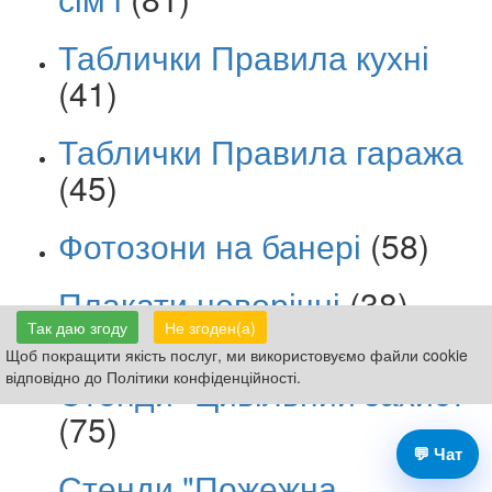
Таблички Правила кухні
(41)
Таблички Правила гаража
(45)
Фотозони на банері
(58)
Плакати новорічні
(38)
Так даю згоду
Не згоден(а)
Щоб покращити якість послуг, ми використовуємо файли cookie
відповідно до Політики конфіденційності.
Стенди "Цивільний захист"
(75)
💬 Чат
Стенди "Пожежна