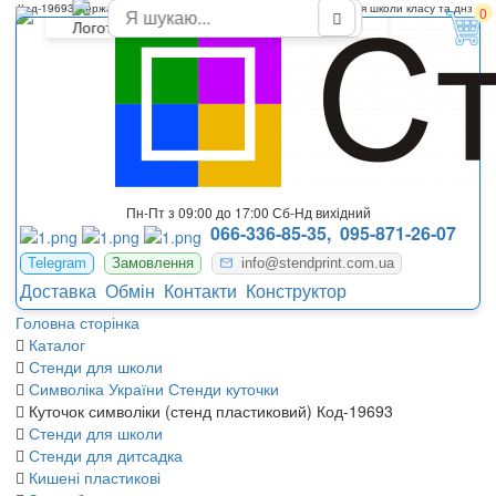
Код-19693 Державна символіка України стенди для оформлення школи класу та днз
0
Пн-Пт з 09:00 до 17:00 Сб-Нд вихідний
066-336-85-35,
095-871-26-07
Telegram
Замовлення
info@stendprint.com.ua
Доставка
Обмін
Контакти
Конструктор
Головна сторінка
Каталог
Стенди для школи
Символіка України Стенди куточки
Куточок символіки (стенд пластиковий) Код-19693
Стенди для школи
Стенди для дитсадка
Кишені пластикові