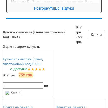
Максим К.
: Замовляв стенди для школи. Все
приїхало дуже оперативно, навіть не довелося
Розгорнути
|
Всі відгуки
довго чекати!
★★★★★
6 серпня 2026 р.
947
Андрій Павлович
: Довго шукали плакати з
Куточок символіки (стенд пластиковий)
грн.
формулами для кабінету математики. Тут
Купити
Код-19693
758
знайшли ідеальний варіант!
грн.
З цим товаром купують
Куточок символіки (стенд
пластиковий) Код-19692
★★★★★
✓ Доступно
758 грн.
947 грн.
шт
Купити
Плакат на банері з
Плакат на банері з