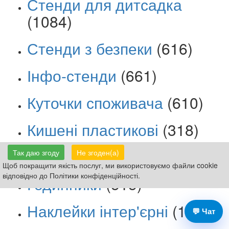
Стенди для дитсадка
(1084)
Стенди з безпеки
(616)
Інфо-стенди
(661)
Куточки споживача
(610)
Кишені пластикові
(318)
Цінники Буклетиці
(358)
Так даю згоду
Не згоден(а)
Щоб покращити якість послуг, ми використовуємо файли cookie
відповідно до Політики конфіденційності.
Годинники
(515)
Наклейки інтер'єрні
(1795)
💬 Чат