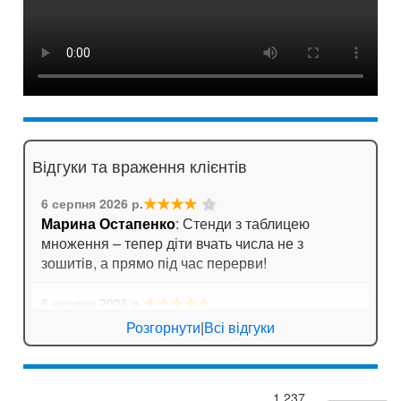
Відгуки та враження клієнтів
★★★★
☆
6 серпня 2026 р.
Марина Остапенко
: Стенди з таблицею
множення – тепер діти вчать числа не з
зошитів, а прямо під час перерви!
★★★★★
6 серпня 2026 р.
Катерина Біла
: Порадувала швидка доставка.
Розгорнути
|
Всі відгуки
Замовляли кишені для стендів, все чітко,
тримають аркуші надійно.
1 237