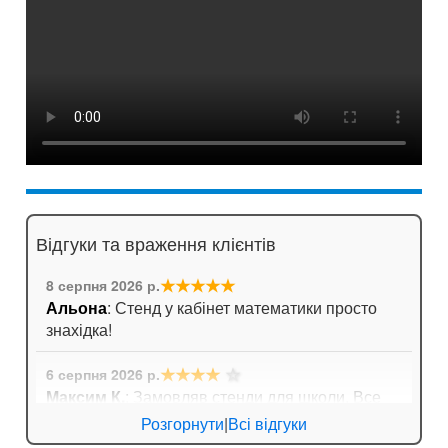
Відгуки та враження клієнтів
★★★★★
8 серпня 2026 р.
Альона
: Стенд у кабінет математики просто
знахідка!
★★★★
☆
6 серпня 2026 р.
Максим К.
: Замовляв стенди для школи. Все
приїхало дуже оперативно, навіть не довелося
Розгорнути
|
Всі відгуки
довго чекати!