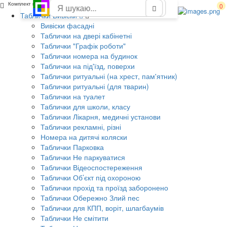
Комплект пластикових стендів "Народні символи"
0
Таблички Вивіски
Вивіски фасадні
Таблички на двері кабінетні
Таблички "Графік роботи"
Таблички номера на будинок
Таблички на під'їзд, поверхи
Таблички ритуальні (на хрест, пам'ятник)
Таблички ритуальні (для тварин)
Таблички на туалет
Таблички для школи, класу
Таблички Лікарня, медичні установи
Таблички рекламні, різні
Номера на дитячі коляски
Таблички Парковка
Таблички Не паркуватися
Таблички Відеоспостереження
Таблички Об’єкт під охороною
Таблички прохід та проїзд заборонено
Таблички Обережно Злий пес
Таблички для КПП, воріт, шлагбаумів
Таблички Не смітити