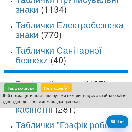
знаки
(1134)
Таблички Електробезпека
знаки
(770)
Таблички Санітарної
безпеки
(40)
Вивіски фасадні
(105)
Так даю згоду
Не згоден(а)
Щоб покращити якість послуг, ми використовуємо файли cookie
Таблички на двері
відповідно до Політики конфіденційності.
кабінетні
(281)
Таблички "Графік роботи"
💬 Чат