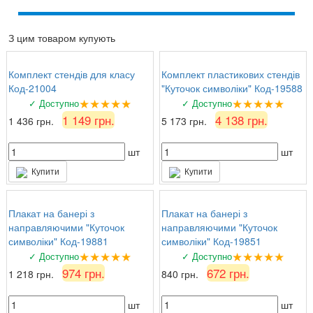
★★★★
☆
6 серпня 2026 р.
З цим товаром купують
Андрій Павлович
: Довго шукали плакати з
формулами для кабінету математики. Тут
знайшли ідеальний варіант!
Комплект стендів для класу
Комплект пластикових стендів
Код-21004
"Куточок символіки" Код-19588
★★★★★
★★★★★
✓ Доступно
✓ Доступно
1 149 грн.
4 138 грн.
1 436 грн.
5 173 грн.
шт
шт
Купити
Купити
Плакат на банері з
Плакат на банері з
направляючими "Куточок
направляючими "Куточок
символіки" Код-19881
символіки" Код-19851
★★★★★
★★★★★
✓ Доступно
✓ Доступно
974 грн.
672 грн.
1 218 грн.
840 грн.
шт
шт