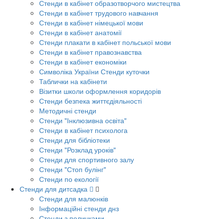
Стенди в кабінет образотворчого мистецтва
Стенди в кабінет трудового навчання
Стенди в кабінет німецької мови
Стенди в кабінет анатомії
Стенди плакати в кабінет польської мови
Стенди в кабінет правознавства
Стенди в кабінет економіки
Символіка України Стенди куточки
Таблички на кабінети
Візитки школи оформлення коридорів
Стенди безпека життєдіяльності
Методичні стенди
Стенди "Інклюзивна освіта"
Стенди в кабінет психолога
Стенди для бібліотеки
Стенди "Розклад уроків"
Стенди для спортивного залу
Стенди "Стоп булінг"
Стенди по екології
Стенди для дитсадка
Стенди для малюнків
Інформаційні стенди днз
Стенди з поличками