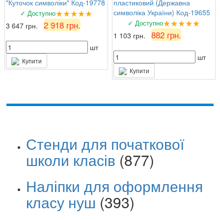
"Куточок символіки" Код-19778
пластиковий (Державна
★★★★★
символіка України) Код-19655
✓ Доступно
★★★★★
✓ Доступно
2 918 грн.
3 647 грн.
882 грн.
1 103 грн.
шт
шт
Купити
Купити
Стенди для початкової
школи класів
(877)
Наліпки для оформлення
класу нуш
(393)