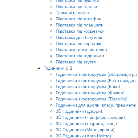
Підставки під буклети
Підставки під візитки
Тримачі цінників
Підставки під телефон
Підставки під планшети
Підставки під косметику
Підставки для біжутерії
Підставки під серветки
Підставки горки під товар
Підставки під годинники
Підставки під взуття
Годинники
Годинники з фотодруком (Абстракція різ
Годинники з фотодруком (Квіти орхідеї)
Годинники з фотодруком (Кава)
Годинники з фотодруком (Фрукти)
Годинники з фотодруком (Тірамісу)
Годинники для школи, класу, предметні
3D Годинники (Цифри)
3D Годинники (Професії, заклади)
3D Годинники (тварини, птиці)
3D Годинники (Міста, країни)
3D Годинники (Авто і Мото)