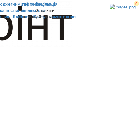
юджетними організаціями
Увійти
Реєстрація
0
ки постійним клієнтам
Кошик
0 позицій
ошик
Кабінет
на суму
Статус замовлення
0 грн.