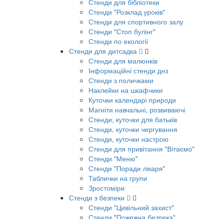
Стенди для бібліотеки
Стенди "Розклад уроків"
Стенди для спортивного залу
Стенди "Стоп булінг"
Стенди по екології
Стенди для дитсадка
Стенди для малюнків
Інформаційні стенди днз
Стенди з поличками
Наклейки на шкафчики
Куточки календарі природи
Магніти навчальні, розвиваючі
Стенди, куточки для батьків
Стенди, куточки чергування
Стенди, куточки настрою
Стенди для привітання "Вітаємо"
Стенди "Меню"
Стенди "Поради лікаря"
Таблички на групи
Зростоміри
Стенди з безпеки
Стенди "Цивільний захист"
Стенди "Пожежна безпека"