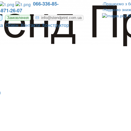
066-336-85-
-Працюємо з б
-Надаємо зниж
-871-26-07
К
m
Замовлення
info@stendprint.com.ua
ка
Обмін
Контакти
Конструктор
)