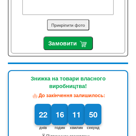
Прикріпити фото
Замовити
Знижка на товари власного
виробництва!
🔥
До закінчення залишилось:
22
16
11
49
днів
годин
хвилин
секунд
⏳ Підрахунок замовлень...