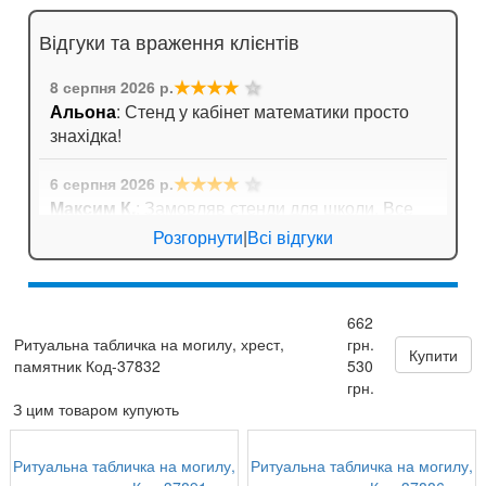
Відгуки та враження клієнтів
★★★★
☆
8 серпня 2026 р.
Альона
: Стенд у кабінет математики просто
знахідка!
★★★★
☆
6 серпня 2026 р.
Максим К.
: Замовляв стенди для школи. Все
приїхало дуже оперативно, навіть не довелося
Розгорнути
|
Всі відгуки
довго чекати!
★★★★★
6 серпня 2026 р.
662
Андрій Павлович
: Довго шукали плакати з
Ритуальна табличка на могилу, хрест,
грн.
формулами для кабінету математики. Тут
Купити
памятник Код-37832
530
знайшли ідеальний варіант!
грн.
З цим товаром купують
Ритуальна табличка на могилу,
Ритуальна табличка на могилу,