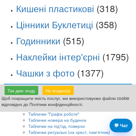
Кишені пластикові
(318)
Цінники Буклетиці
(358)
Годинники
(515)
Наклейки інтер'єрні
(1795)
Чашки з фото
(1377)
Так даю згоду
Не згоден(а)
Таблички Вивіски
Щоб покращити якість послуг, ми використовуємо файли cookie
Вивіски фасадні
відповідно до Політики конфіденційності.
Таблички на двері кабінетні
Таблички "Графік роботи"
Таблички номера на будинок
💬 Чат
Таблички на під'їзд, поверхи
Таблички ритуальні (на хрест, пам'ятник)