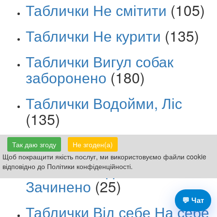
Таблички Не смітити
(105)
Таблички Не курити
(135)
Таблички Вигул собак
заборонено
(180)
Таблички Водойми, Ліс
(135)
Дорожні знаки ПДР
(44)
Так даю згоду
Не згоден(а)
Щоб покращити якість послуг, ми використовуємо файли cookie
Таблички Відчинено
відповідно до Політики конфіденційності.
Зачинено
(25)
💬 Чат
Таблички Від себе На себе