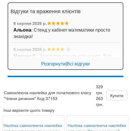
Відгуки та враження клієнтів
★★★★★
8 серпня 2026 р.
Альона
: Стенд у кабінет математики просто
знахідка!
★★★★
☆
6 серпня 2026 р.
Максим К.
: Замовляв стенди для школи. Все
приїхало дуже оперативно, навіть не довелося
Розгорнути
|
Всі відгуки
довго чекати!
★★★★★
6 серпня 2026 р.
329
Андрій Павлович
: Довго шукали плакати з
Самоклеюча наклейка для початкового класу
грн.
формулами для кабінету математики. Тут
Купити
"Члени речення" Код-37153
263
знайшли ідеальний варіант!
грн.
Інші варіанти цього товару
Наліпка самоклеюча наклейка
Наліпка самоклеюча наклейка
для початкового класу школи
для класу "Члени речення"