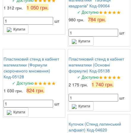
★★★★★
✓ Доступно
квадратів" Код-09064
1 050 грн.
1 312 грн.
★★★★★
✓ Доступно
784 грн.
980 грн.
шт
Купити
шт
Купити
Пластиковий стенд в кабінет
Пластиковий стенд в кабінет
математики (Формули
математики (Основні
скороченого множення)
формули) Код-05138
★★★★★
Код-05128
✓ Доступно
★★★★★
✓ Доступно
1 740 грн.
2 175 грн.
824 грн.
1 030 грн.
шт
шт
Купити
Купити
Куточок (Стенд латинський
алфавіт) Код-04620