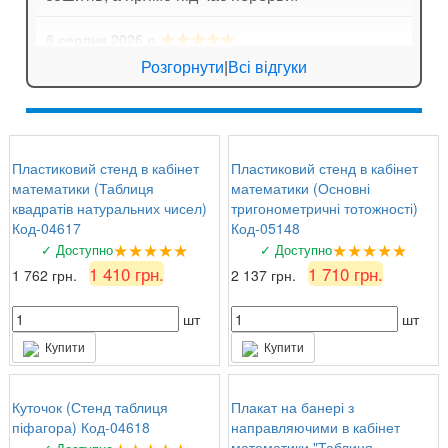
★★★★★
6 серпня 2026 р.
Катерина Біла
: Порадувала швидка доставка.
Розгорнути
|
Всі відгуки
Замовляли кишені для стендів, все чітко,
тримають аркуші надійно.
★★★★★
5 серпня 2026 р.
Пластиковий стенд в кабінет
Пластиковий стенд в кабінет
Сергій
: Ціна та якість супер!
математики (Таблиця
математики (Основні
квадратів натуральних чисел)
тригонометричні тотожності)
Код-04617
Код-05148
★★★★★
★★★★★
✓ Доступно
✓ Доступно
1 410 грн.
1 710 грн.
1 762 грн.
2 137 грн.
шт
шт
Купити
Купити
Куточок (Стенд таблиця
Плакат на банері з
піфагора) Код-04618
направляючими в кабінет
математики "Таблиця