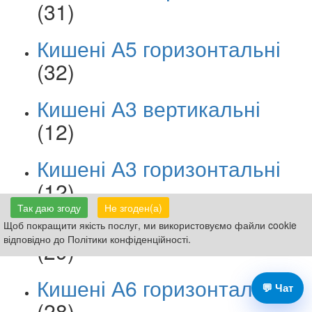
(31)
Кишені А5 горизонтальні
(32)
Кишені А3 вертикальні
(12)
Кишені А3 горизонтальні
(12)
Так даю згоду
Не згоден(а)
Кишені А6 вертикальні
Щоб покращити якість послуг, ми використовуємо файли cookie
відповідно до Політики конфіденційності.
(29)
Кишені А6 горизонтальні
💬 Чат
(28)