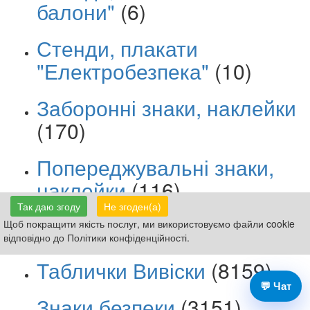
балони"
(6)
Стенди, плакати
"Електробезпека"
(10)
Заборонні знаки, наклейки
(170)
Попереджувальні знаки,
наклейки
(116)
Так даю згоду
Не згоден(а)
Щоб покращити якість послуг, ми використовуємо файли cookie
відповідно до Політики конфіденційності.
Таблички Вивіски
(8159)
💬 Чат
Знаки безпеки
(3151)