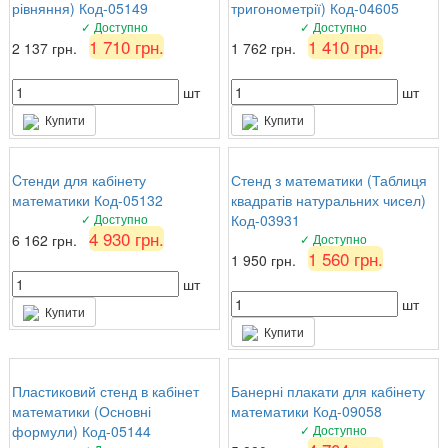
рівняння) Код-05149
тригонометрії) Код-04605
✓ Доступно
✓ Доступно
1 710 грн.
1 410 грн.
2 137 грн.
1 762 грн.
шт
шт
Купити
Купити
Cтенди для кабінету
Стенд з математики (Таблиця
математики Код-05132
квадратів натуральних чисел)
✓ Доступно
Код-03931
4 930 грн.
6 162 грн.
✓ Доступно
1 560 грн.
1 950 грн.
шт
шт
Купити
Купити
Пластиковий стенд в кабінет
Банерні плакати для кабінету
математики (Основні
математики Код-09058
формули) Код-05144
✓ Доступно