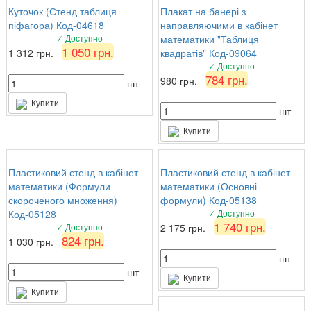
Куточок (Стенд таблиця
Плакат на банері з
піфагора) Код-04618
направляючими в кабінет
✓ Доступно
математики "Таблиця
1 050 грн.
1 312 грн.
квадратів" Код-09064
✓ Доступно
784 грн.
980 грн.
шт
Купити
шт
Купити
Пластиковий стенд в кабінет
Пластиковий стенд в кабінет
математики (Формули
математики (Основні
скороченого множення)
формули) Код-05138
Код-05128
✓ Доступно
1 740 грн.
✓ Доступно
2 175 грн.
824 грн.
1 030 грн.
шт
шт
Купити
Купити