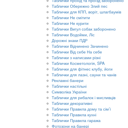
Таблички прохід та проїзд заборонено
Таблички Обережно Злий пес
Таблички для КПП, воріт, шлагбаумів
Таблички Не смітити
Таблички Не курити
Таблички Вигул собак заборонено
Таблички Водойми, Ліс
Дорожні знаки ПДР
Таблички Відчинено Зачинено
Таблички Від себе На себе
Таблички з написами різні
Таблички Косметологія, SPA
Таблички для фітнес клубу, йоги
Таблички для лазні, сауни та чанів
Рекламні банери
Таблички настільні
Символіка України
Таблички для рибалок і мисливців
Таблички декоративні
Таблички Правила дому та сім’ї
Таблички Правила кухні
Таблички Правила гаража
Фотозони на банері