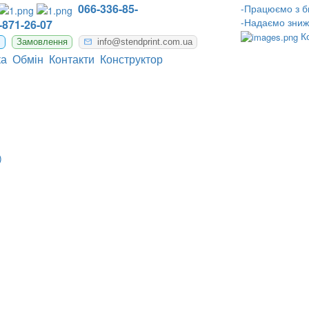
066-336-85-
-Працюємо з б
-Надаємо зниж
-871-26-07
К
m
Замовлення
info@stendprint.com.ua
ка
Обмін
Контакти
Конструктор
)