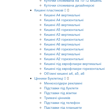
Куточки споживача на 10-12 кишень
Куточки споживача дизайнерскі
Кишені пластикові
Кишені А4 вертикальні
Кишені А4 горизонтальні
Кишені А5 вертикальні
Кишені А5 горизонтальні
Кишені А3 вертикальні
Кишені А3 горизонтальні
Кишені А6 вертикальні
Кишені А6 горизонтальні
Кишені А2 вертикальні
Кишені А2 горизонтальні
Кишені під єврофлаєри вертикальні
Кишені під єврофлаєри горизонтальні
Об'ємні кишені а4, а5, а6
Цінники Буклетиці
Менюхолдери рекламні
Підставки під буклети
Підставки під візитки
Тримачі цінників
Підставки під телефон
Підставки під планшети