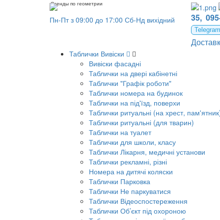
Стенды по геометрии
35,
095
Пн-Пт з 09:00 до 17:00 Сб-Нд вихідний
Telegra
Достав
Таблички Вивіски
Вивіски фасадні
Таблички на двері кабінетні
Таблички "Графік роботи"
Таблички номера на будинок
Таблички на під'їзд, поверхи
Таблички ритуальні (на хрест, пам'ятник
Таблички ритуальні (для тварин)
Таблички на туалет
Таблички для школи, класу
Таблички Лікарня, медичні установи
Таблички рекламні, різні
Номера на дитячі коляски
Таблички Парковка
Таблички Не паркуватися
Таблички Відеоспостереження
Таблички Об’єкт під охороною