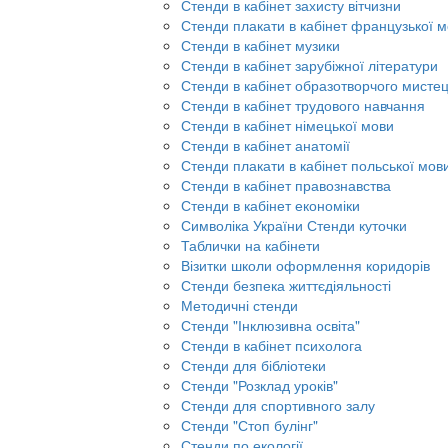
Стенди в кабінет захисту вітчизни
Стенди плакати в кабінет французької 
Стенди в кабінет музики
Стенди в кабінет зарубіжної літератури
Стенди в кабінет образотворчого мисте
Стенди в кабінет трудового навчання
Стенди в кабінет німецької мови
Стенди в кабінет анатомії
Стенди плакати в кабінет польської мов
Стенди в кабінет правознавства
Стенди в кабінет економіки
Символіка України Стенди куточки
Таблички на кабінети
Візитки школи оформлення коридорів
Стенди безпека життєдіяльності
Методичні стенди
Стенди "Інклюзивна освіта"
Стенди в кабінет психолога
Стенди для бібліотеки
Стенди "Розклад уроків"
Стенди для спортивного залу
Стенди "Стоп булінг"
Стенди по екології