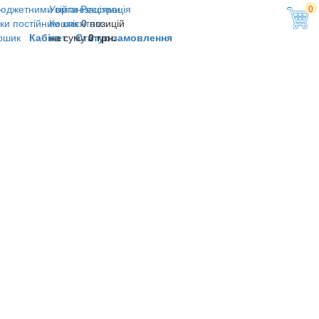
юджетними організаціями
Увійти
Реєстрація
0
ки постійним клієнтам
Кошик
0 позицій
ошик
Кабінет
на суму
Статус замовлення
0 грн.