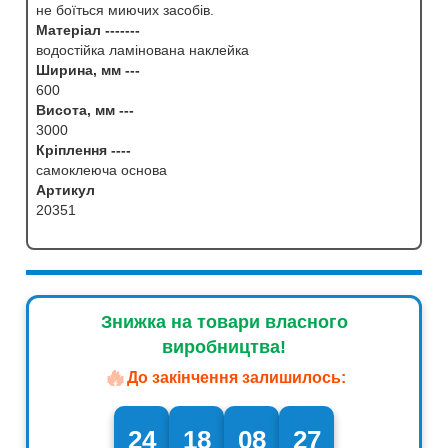
не боїться миючих засобів.
Матеріал -------
водостійка ламінована наклейка
Ширина, мм ---
600
Висота, мм ---
3000
Кріплення ----
самоклеюча основа
Артикул
20351
Знижка на товари власного
виробництва!
🔥
До закінчення залишилось:
24
18
08
26