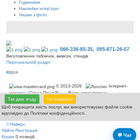
Годинники
Наклейки інтер'єрні
Чашки з фото
066-336-85-35,
095-871-26-07
Виготовлення табличок, вивісок, стендів
Персональний розділ
RU
|UA
© 2013-2026
Інтернет-
магазин «Стенд Прінт™» — Якість гарантована
Так даю згоду
Не згоден(а)
Доставка: Київ, Харків, Дніпро, Запоріжжя, Одеса, Суми, Полтава,
Миколаїв, Кіровоград, Черкаси, Хмельницький, Житомир, Тернопіль,
Щоб покращити якість послуг, ми використовуємо файли cookie
Рівне, Івано-Франківськ, Львів, Ужгород, Чернівці, Луцьк, Вінниця,
відповідно до Політики конфіденційності.
Борисполь, Кропивницький
Наверх
Увійти
Реєстрація
💬 Чат
Кошик
0 позицій