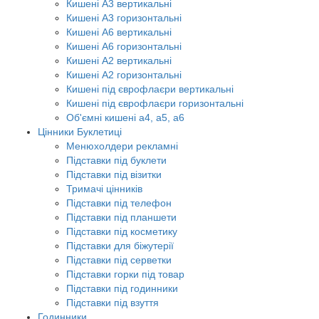
Кишені А3 вертикальні
Кишені А3 горизонтальні
Кишені А6 вертикальні
Кишені А6 горизонтальні
Кишені А2 вертикальні
Кишені А2 горизонтальні
Кишені під єврофлаєри вертикальні
Кишені під єврофлаєри горизонтальні
Об'ємні кишені а4, а5, а6
Цінники Буклетиці
Менюхолдери рекламні
Підставки під буклети
Підставки під візитки
Тримачі цінників
Підставки під телефон
Підставки під планшети
Підставки під косметику
Підставки для біжутерії
Підставки під серветки
Підставки горки під товар
Підставки під годинники
Підставки під взуття
Годинники