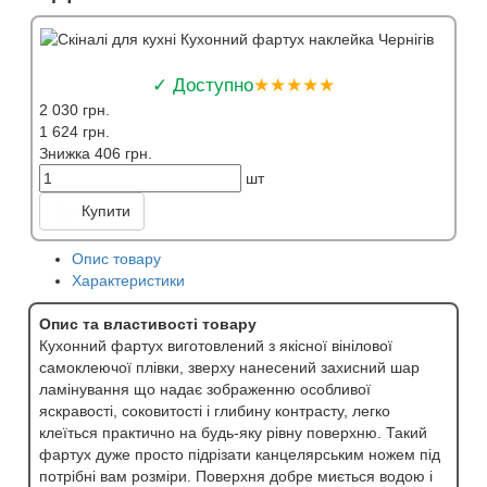
✓ Доступно
★★★★★
2 030 грн.
1 624 грн.
Знижка 406 грн.
шт
Купити
Опис товару
Характеристики
Опис та властивості товару
Кухонний фартух виготовлений з якісної вінілової
самоклеючої плівки, зверху нанесений захисний шар
ламінування що надає зображенню особливої
яскравості, соковитості і глибину контрасту, легко
клеїться практично на будь-яку рівну поверхню. Такий
фартух дуже просто підрізати канцелярським ножем під
потрібні вам розміри. Поверхня добре миється водою і