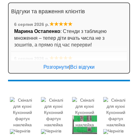
Відгуки та враження клієнтів
★★★★★
6 серпня 2026 р.
Марина Остапенко
: Стенди з таблицею
множення – тепер діти вчать числа не з
зошитів, а прямо під час перерви!
★★★★★
6 серпня 2026 р.
Катерина Біла
: Порадувала швидка доставка.
Розгорнути
|
Всі відгуки
Замовляли кишені для стендів, все чітко,
тримають аркуші надійно.
★★★★★
5 серпня 2026 р.
Сергій
: Ціна та якість супер!