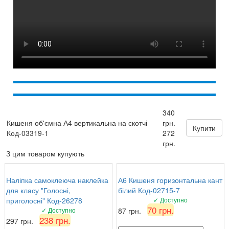
340
Кишеня об'ємна А4 вертикальна на скотчі
грн.
Купити
Код-03319-1
272
грн.
З цим товаром купують
Наліпка самоклеюча наклейка
А6 Кишеня горизонтальна кант
для класу "Голосні,
білий Код-02715-7
приголосні" Код-26278
✓ Доступно
70 грн.
✓ Доступно
87 грн.
238 грн.
297 грн.