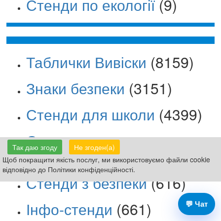
Стенди по екології
(9)
Таблички Вивіски
(8159)
Знаки безпеки
(3151)
Стенди для школи
(4399)
Стенди для дитсадка
Так даю згоду
Не згоден(а)
(1084)
Щоб покращити якість послуг, ми використовуємо файли cookie
відповідно до Політики конфіденційності.
Стенди з безпеки
(616)
Інфо-стенди
(661)
💬 Чат