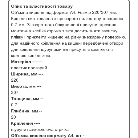
Опис та властивості товару
Об'ємна кишеня під формат А4. Розмір 220*307 мм.
Кишеня виготовлена з прозорого поліестеру товщиною
0.7 мм. Зі зворотного боку кишені присутня прозора
монтажна клейка стрічка з якої досить зняти захисну
плівку і приклеїти кишеню на рівну знежирену поверхню,
для надійного кріплення на кишені передбачені отвори
для кріплення шурупами які присутні в комплекті з
кожною кишенькою.
Матеріал -------
пластик прозорий
Ширина, мм ---
220
Висота, мм ---
307
Товщина, мм --
0.7
Глибина, мм --
20
Кріплення ----
шурупи+самоклеюча стрічка
Об'ємна кишеня формату А4, шт -