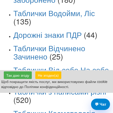
Таблички Водойми, Ліс
(135)
Дорожні знаки ПДР
(44)
Таблички Відчинено
Зачинено
(25)
Таблички Від себе На себе
(35)
Так даю згоду
Не згоден(а)
Щоб покращити якість послуг, ми використовуємо файли cookie
відповідно до Політики конфіденційності.
Таблички з написами різні
(520)
💬 Чат