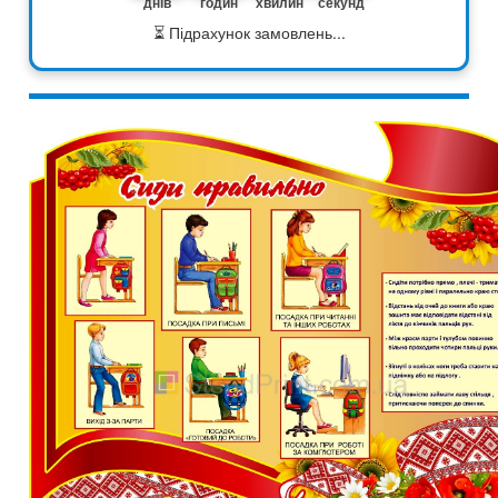
днів
годин
хвилин
секунд
⏳ Підрахунок замовлень...