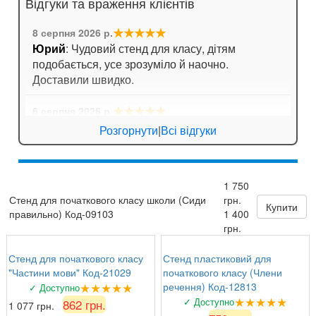
Відгуки та враження клієнтів
★★★★★
8 серпня 2026 р.
Юрий
: Чудовий стенд для класу, дітям
подобається, усе зрозуміло й наочно.
Доставили швидко.
★★★★★
6 серпня 2026 р.
Анна
: Стенд для кабінету хімії дуже яскравий,
Розгорнути
|
Всі відгуки
вчителі задоволені!
★★★★
☆
6 серпня 2026 р.
1 750
Валентина Петрівна, директор
: Замовляли
Стенд для початкового класу школи (Сиди
грн.
комплект стендів з техніки безпеки. Все на
Купити
правильно) Код-09103
1 400
найвищому рівні, вчителі та учні задоволені!
грн.
Стенд для початкового класу
Стенд пластиковий для
"Частини мови" Код-21029
початкового класу (Члени
★★★★★
речення) Код-12813
✓ Доступно
★★★★★
✓ Доступно
862 грн.
1 077 грн.