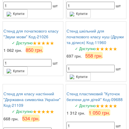
шт
шт
Купити
Купити
Стенд для початкового класу
Стенд шкільний для
"Звуки мови" Код-21026
початкового класу нуш (Дружи
★★★★★
та ділися) Код-11960
✓ Доступно
★★★★★
✓ Доступно
850 грн.
1 062 грн.
558 грн.
697 грн.
шт
шт
Купити
Купити
Стенд для класу настінний
Стенд пластиковий "Куточок
"Державна символіка України"
безпеки для дітей" Код-09688
★★★★★
Код-21109
✓ Доступно
★★★★★
✓ Доступно
1 050 грн.
1 312 грн.
534 грн.
668 грн.
шт