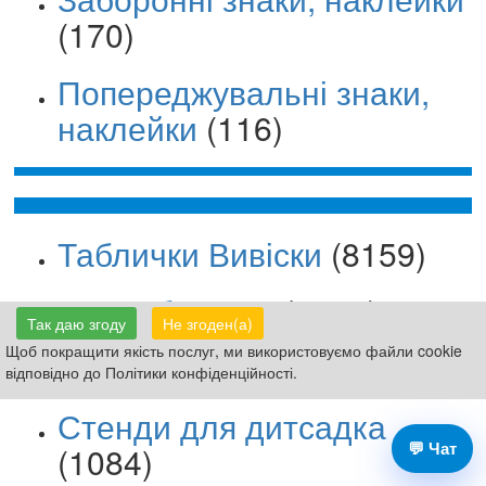
(170)
Попереджувальні знаки,
наклейки
(116)
Таблички Вивіски
(8159)
Знаки безпеки
(3151)
Так даю згоду
Не згоден(а)
Щоб покращити якість послуг, ми використовуємо файли cookie
Стенди для школи
(4399)
відповідно до Політики конфіденційності.
Стенди для дитсадка
💬 Чат
(1084)