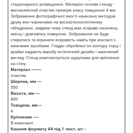
стаціонарного розміщення. Матеріал основи стенду -
високоякісний пластик преміум класу товщиною 4 мм.
Зображення фотографічної якості нанесено методом
друку еко-чорнилами на високотехнологічному
обладнанні, завдяки чому стенд має яскраво насичену,
якісну і довговічну поверхню. Зображення не буде
стиратися та втрачати яскравість навіть при контакті з
миючими засобами. Гладко оброблені по контуру торці і
крайки надають виробу естетичний дизайн і закінчений
вигляд. Стенд комплектується шурупами для кріплення
на стіну.
Матеріал -------
пластик
Ширина, мм ---
550
Висота, мм ---
850
Товщина, мм --
4
Кріплення ----
В комплекті
Кишеня формату А4 під 1 лист, шт -